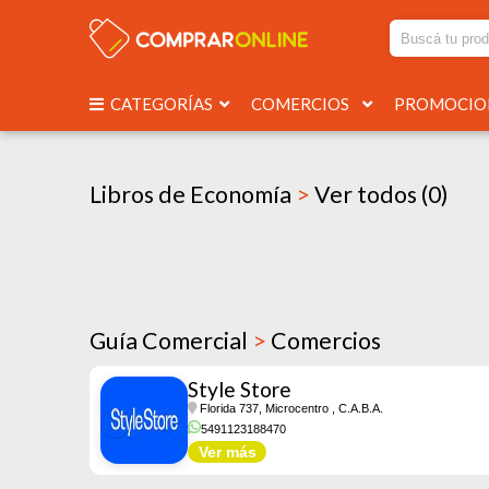
CATEGORÍAS
COMERCIOS
PROMOCI
Libros de Economía
>
Ver todos (0)
Guía Comercial
>
Comercios
Style Store
Florida 737, Microcentro
, C.A.B.A.
5491123188470
Ver más