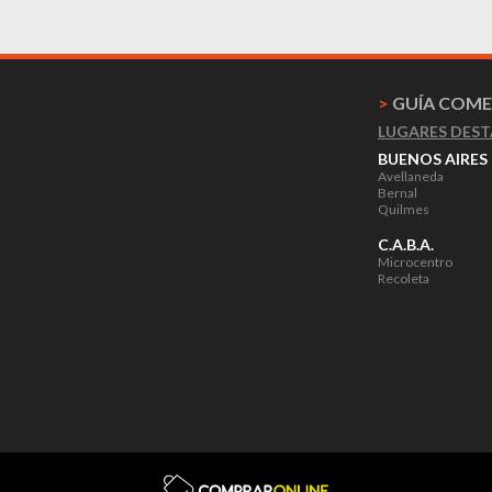
>
GUÍA COME
LUGARES DES
BUENOS AIRES
Avellaneda
Bernal
Quilmes
C.A.B.A.
Microcentro
Recoleta