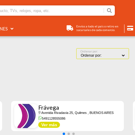
Envíos a todo el país o retiro en
ONES
sucursales de cada comercio.
Ordenar por:
Frávega
Avenida Rivadavia 25, Quilmes
, BUENOS AIRES
5491128555086
Ver más