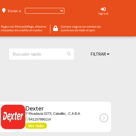
Enviar a:
Ingresá
Pagos con MercadoPago, efectivo
Compra segura en cientos de
o tarjetas de crédito en cuotas.
comercios de todo el país.
FILTRAR
Dexter
Rivadavia 5273, Caballito
, C.A.B.A.
541157990114
Ver más