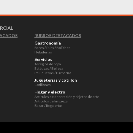
RCIAL
RUBROS DESTACADOS
TACADOS
Gastronomía
Bares / Pubs / Boliches
Heladerías
Servicios
Arreglos de ropa
Estéticas / Belleza
Peluquerías / Barberías
Jugueterías y cotillón
Cotillones
Hogar y electro
Artículos de decoración y objetos de arte
Artículos de limpieza
Bazar / Regalerías